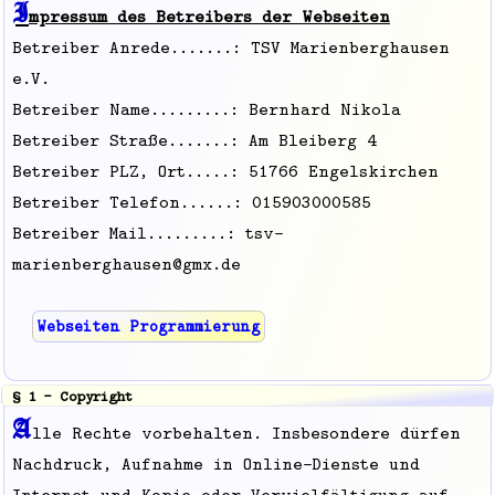
I
mpressum des Betreibers der Webseiten
Betreiber Anrede.......: TSV Marienberghausen
e.V.
Betreiber Name.........: Bernhard Nikola
Betreiber Straße.......: Am Bleiberg 4
Betreiber PLZ, Ort.....: 51766 Engelskirchen
Betreiber Telefon......: 015903000585
Betreiber Mail.........: tsv-
marienberghausen@gmx.de
Webseiten Programmierung
§ 1 - Copyright
A
lle Rechte vorbehalten. Insbesondere dürfen
Nachdruck, Aufnahme in Online-Dienste und
Internet und Kopie oder Vervielfältigung auf