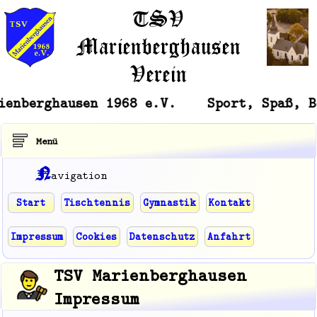
TSV
Marienberghausen
Verein
usen 1968 e.V. Sport, Spaß, Bewegung D
Menü
N
avigation
Start
Tischtennis
Gymnastik
Kontakt
Impressum
Cookies
Datenschutz
Anfahrt
TSV Marienberghausen
Impressum