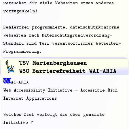
versuchen dir viele Webseiten etwas anderes
vorzugaukeln!
Fehlerfrei programmierte, datenschutzkonforme
Webseiten nach Datenschutzgrundverordnung-
Standard sind Teil verantwortlicher Webseiten-
Programmierung.
TSV Marienberghausen
W3C Barrierefreiheit WAI-ARIA
W
AI-ARIA
W
eb
A
ccessibility
I
nitiative –
A
ccessible
R
ich
I
nternet
A
pplications
Welches Ziel verfolgt die oben genannte
Initiative ?